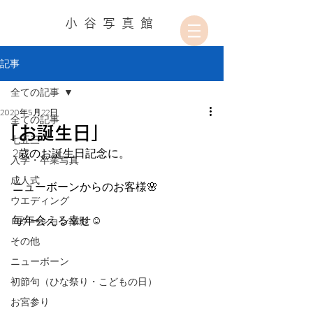
小谷写真館
記事
全ての記事
2020年5月22日
全ての記事
「お誕生日」
七五三
2歳のお誕生日記念に。
入学・卒業写真
成人式
ニューボーンからのお客様🌸
ウエディング
毎年会える幸せ☺️
ロケーション撮影
その他
ニューボーン
初節句（ひな祭り・こどもの日）
お宮参り