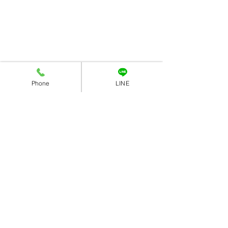
Phone
LINE
コメント
「一才お誕生」
「お誕生日フォト」
コメントを追加…