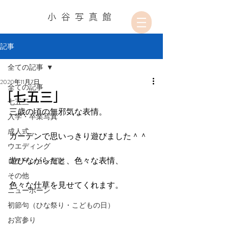
小谷写真館
記事
全ての記事
2020年11月7日
全ての記事
「七五三」
七五三
三歳の頃の無邪気な表情。
入学・卒業写真
成人式
ガーデンで思いっきり遊びました＾＾
ウエディング
遊びながらだと、色々な表情、
ロケーション撮影
その他
色々な仕草を見せてくれます。
ニューボーン
初節句（ひな祭り・こどもの日）
お宮参り