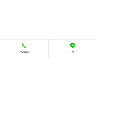
Phone
LINE
コメント
「3歳もおしゃれに」
コメントを追加…
✨七五三 前撮