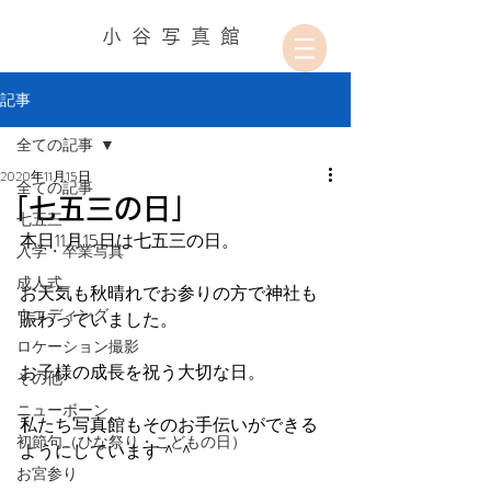
小谷写真館
記事
全ての記事
2020年11月15日
全ての記事
「七五三の日」
七五三
本日11月15日は七五三の日。
入学・卒業写真
成人式
お天気も秋晴れでお参りの方で神社も
ウエディング
賑わっていました。
ロケーション撮影
お子様の成長を祝う大切な日。
その他
ニューボーン
私たち写真館もそのお手伝いができる
初節句（ひな祭り・こどもの日）
ようにしています＾＾
お宮参り