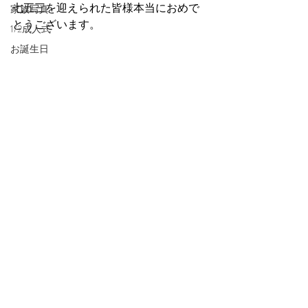
七五三を迎えられた皆様本当におめで
家族写真
とうございます。
1/2成人式
お誕生日