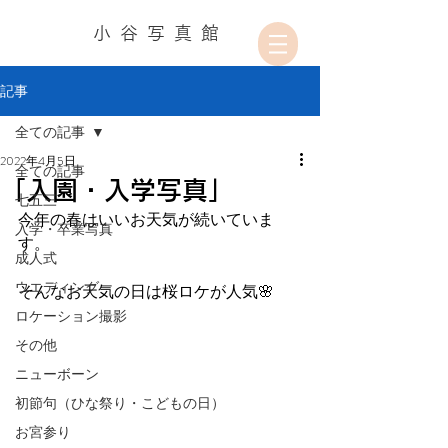
小谷写真館
記事
全ての記事
2022年4月5日
全ての記事
「入園・入学写真」
七五三
今年の春はいいお天気が続いていま
入学・卒業写真
す。
成人式
ウエディング
そんなお天気の日は桜ロケが人気🌸
ロケーション撮影
その他
ニューボーン
初節句（ひな祭り・こどもの日）
お宮参り