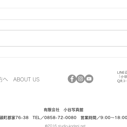
「入
卒業写真ご予約受付中
LIN
「小
方へ
ABOUT US
QRコ
​有限会社 小谷写真館
郡家76-38 TEL／0858-72-0080 営業時間／9:00〜18
©️2016 studio-kodani.net