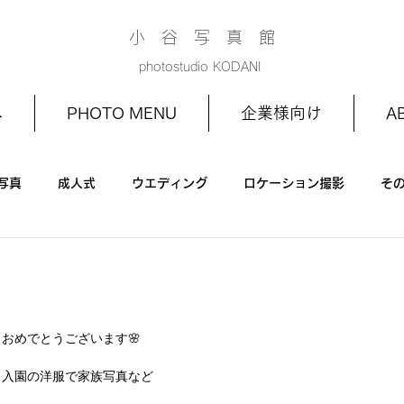
小 谷 写 真 館
photostudio KODANI
へ
PHOTO MENU
企業様向け
A
写真
成人式
ウエディング
ロケーション撮影
そ
お宮参り
家族写真
1/2成人式
お誕生日
」
＾
おめでとうございます🌸
、入園の洋服で家族写真など