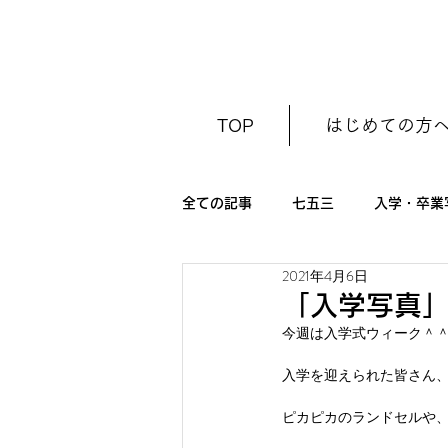
TOP
はじめての方
全ての記事
七五三
入学・卒業
2021年4月6日
初節句（ひな祭り・こどもの日）
「入学写真
今週は入学式ウィーク＾
入学を迎えられた皆さん、
ピカピカのランドセルや