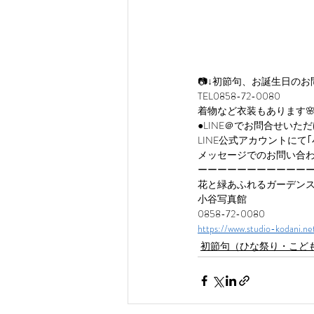
📷↓初節句、お誕生日の
TEL0858-72-0080
着物など衣装もあります
●LINE＠でお問合せいた
LINE公式アカウントにて
メッセージでのお問い合わ
ーーーーーーーーーーー
花と緑あふれるガーデン
小谷写真館
0858-72-0080
https://www.studio-kodani.ne
初節句（ひな祭り・こど