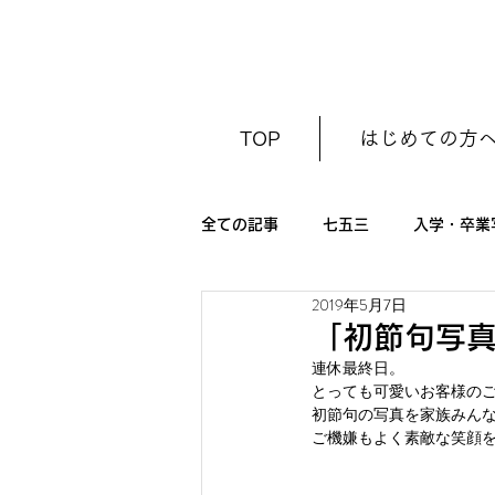
TOP
はじめての方
全ての記事
七五三
入学・卒業
2019年5月7日
初節句（ひな祭り・こどもの日）
「初節句写
連休最終日。
とっても可愛いお客様のご
初節句の写真を家族みん
ご機嫌もよく素敵な笑顔を