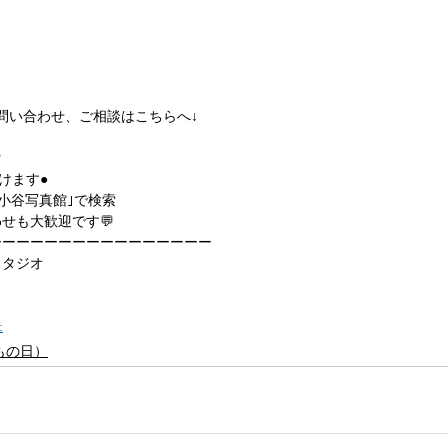
お問い合わせ、ご相談はこちらへ↓

だけます●
｢小谷写真館｣で検索
せも大歓迎です💬
ーーーーーーーーーーーーーーーー
スタジオ
t
もの日）