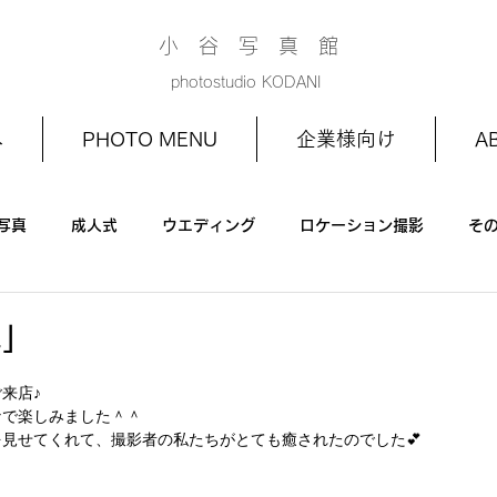
小 谷 写 真 館
photostudio KODANI
へ
PHOTO MENU
企業様向け
A
写真
成人式
ウエディング
ロケーション撮影
そ
お宮参り
家族写真
1/2成人式
お誕生日
真」
来店♪
なで楽しみました＾＾
見せてくれて、撮影者の私たちがとても癒されたのでした💕