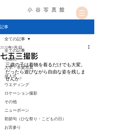
小谷写真館
記事
全ての記事
2020年9月1日
全ての記事
七五三撮影
七五三
三歳の子は着物を着るだけでも大変。
入学・卒業写真
だったら遊びながら自由な姿を残しま
成人式
せんか?
ウエディング
ロケーション撮影
その他
ニューボーン
初節句（ひな祭り・こどもの日）
お宮参り