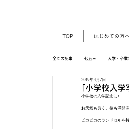
TOP
はじめての方
全ての記事
七五三
入学・卒業
2019年4月7日
初節句（ひな祭り・こどもの日）
｢小学校入学
小学校の入学記念に♪
お天気も良く、桜も満開
ピカピカのランドセルを持