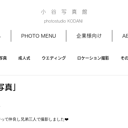
小 谷 写 真 館
photostudio KODANI
へ
PHOTO MENU
企業様向け
A
写真
成人式
ウエディング
ロケーション撮影
そ
お宮参り
家族写真
1/2成人式
お誕生日
写真｣

って仲良し兄弟三人で撮影しました❤️