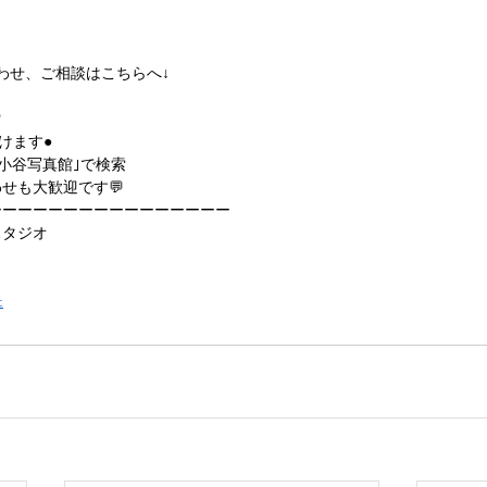
合わせ、ご相談はこちらへ↓

だけます●
｢小谷写真館｣で検索
せも大歓迎です💬
ーーーーーーーーーーーーーーーー
スタジオ
t