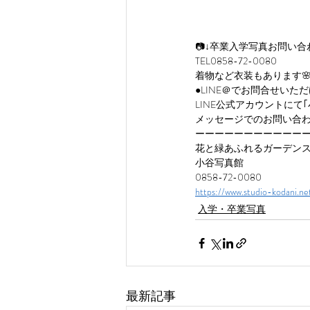
📷↓卒業入学写真お問い
TEL0858-72-0080
着物など衣装もあります
●LINE＠でお問合せいた
LINE公式アカウントにて
メッセージでのお問い合わ
ーーーーーーーーーーー
花と緑あふれるガーデン
小谷写真館
0858-72-0080
https://www.studio-kodani.ne
入学・卒業写真
最新記事