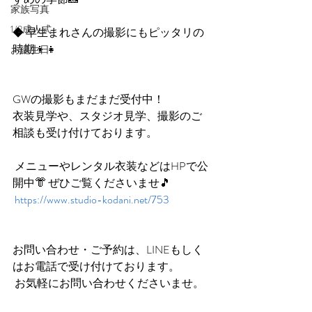
家族写真
1/2成人式
◆ 早生まれさんの撮影にもピッタリの
時期👦👧 
お誕生日
GWの撮影もまだまだ受付中！ 
衣装見学や、スタジオ見学、撮影のご
相談も受け付けております。
 メニューやレンタル衣装などはHPで公
開中👘 ぜひご覧くださいませ🎵
https://www.studio-kodani.net/753
お問い合わせ・ご予約は、LINEもしく
はお電話で受け付けております。
 お気軽にお問い合わせくださいませ。